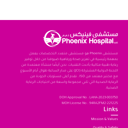
مستشفى Phoenix هو مستشفى متعدد التخصصات يعمل
بمهمة رئيسية في تعزيز صحة ورفاهية ضيوفنا من خلال توفير
رعاية طبية مثالية بأحدث التقنيات. نحن أيضًا منشأة معتمدة من
اللجنة الدولية المشتركة (JCI) على مدار الساعة طوال أيام الأسبوع
مع مختبر معتمد من ISO ، نقدم أعلى مستويات الجودة من
الرعاية الصحية التي تلبي مجموعة واسعة من احتياجات الرعاية
الصحية.
DOH Approval No : LAHA-2023-003750
MOH License No : 94RA2FM2-221225
Links
Mission & Values