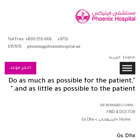
Toll Free: +800-555-666
+9712-
6151515
phoenix@phoenixhospital.ae
English
العربية
احجز موعد
"Do as much as possible for the patient,
and as little as possible to the patient."
- DR BERNARD LOWN
FIND A DOCTOR
Home
>الشهادات > Gs Dhx
Gs Dhx