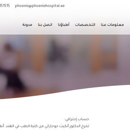
151515
phoenix@phoenixhospital.ae
معلومات عنا
التخصصات
أطباؤنا
اتصل بنا
مدونة
حساب إحترافي:
تخرج الدكتور أنكيت جوجاراتي من كلية الطب في الهند. أنهى تخرجه في