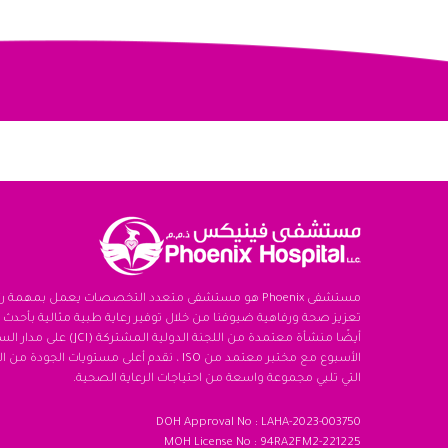
مستشفى Phoenix هو مستشفى متعدد التخصصات يعمل بمهمة 
تعزيز صحة ورفاهية ضيوفنا من خلال توفير رعاية طبية مثالية بأحدث ا
أيضًا منشأة معتمدة من اللجنة الدولية ال
الأسبوع مع مختبر معتمد من ISO ، نقدم أعلى مستويات الجو
التي تلبي مجموعة واسعة من احتياجات الرعاية الصحية.
DOH Approval No : LAHA-2023-003750
MOH License No : 94RA2FM2-221225