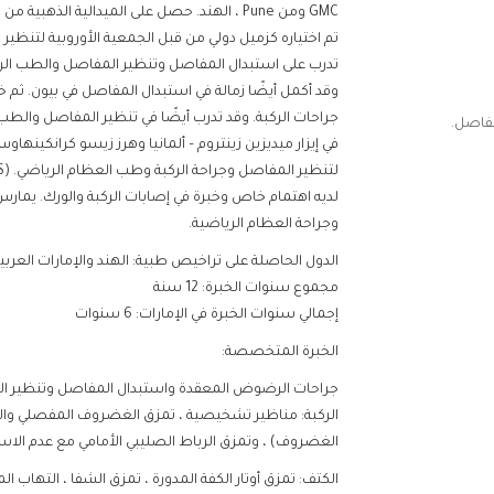
GMC ومن Pune ، الهند. حصل على الميدالية الذهبية من امتحان المجلس الوطني (DNB Gold Medalist) ، الهند.
تم اختياره كزميل دولي من قبل الجمعية الأوروبية لتنظير المفاصل والص
تدرب على استبدال المفاصل وتنظير المفاصل والطب الريا
وقد أكمل أيضًا زمالة في استبدال المفاصل في بيون. ثم خ
جراحات الركبة. وقد تدرب أيضًا في تنظير المفاصل والطب
في إيزار ميديزين زينتروم – ألمانيا وهرز زيسو كرانكينه
لتنظير المفاصل وجراحة الركبة وطب العظام الرياضي. (ISAKOS).
لديه اهتمام خاص وخبرة في إصابات الركبة والورك. يما
وجراحة العظام الرياضية.
الدول الحاصلة على تراخيص طبية: الهند والإمارات العربية ال
مجموع سنوات الخبرة: 12 سنة
إجمالي سنوات الخبرة في الإمارات: 6 سنوات
الخبرة المتخصصة:
جراحات الرضوض المعقدة واستبدال المفاصل وتنظير ا
الركبة: مناظير تشخيصية ، تمزق الغضروف المفصلي وال
الغضروف) ، وتمزق الرباط الصليبي الأمامي مع عدم الاستق
الكتف: تمزق أوتار الكفة المدورة ، تمزق الشفا ، التهاب 