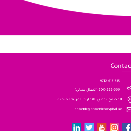
Contac
+9712-6151515
+800-555-666 (اتصال مجاني)
المصفح,ابوظبي، الامارات العربية المتحدة
phoenix@phoenixhospital.ae