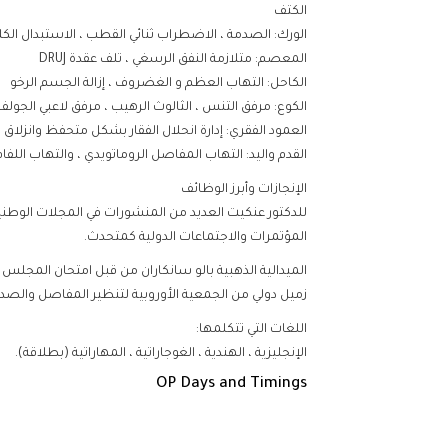
الكتف
الورك: الصدمة ، الاضطراب ثنائي القطب ، الاستبدال ال
المعصم: متلازمة النفق الرسغي ، تلف عقدة DRUJ
الكاحل: التهاب العظم و الغضروف ، إزالة الجسم الرخو
الكوع: مرفق التنس ، الثالوث الرهيب ، مرفق لاعبي الجولف
العمود الفقري: إدارة انحلال الفقار بشكل متحفظ وانزلاق ا
القدم واليد: التهاب المفاصل الروماتويدي ، والتهاب اللفافة 
الإنجازات وأبرز الوظائف
للدكتور عنكيت العديد من المنشورات في المجلات الوطنية و
المؤتمرات والاجتماعات الدولية كمتحدث.
الميدالية الذهبية بالو سانكاران من قبل امتحان المجلس الوطن
زميل دولي من الجمعية الأوروبية لتنظير المفاصل والصدما
اللغات التي تتكلمها:
الإنجليزية ، الهندية ، الغوجاراتية ، المهاراتية (بطلاقة).
OP Days and Timings