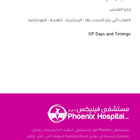
إدارة المختبر
اللغات التي يتم التحدث بها – الإنجليزية ، الهندية ، الغوجاراتية
OP Days and Timings
مستشفى Phoenix هو مستشفى متعدد التخصصات يعمل
بمهمة رئيسية في تعزيز صحة ورفاهية ضيوفنا من خلال توفير