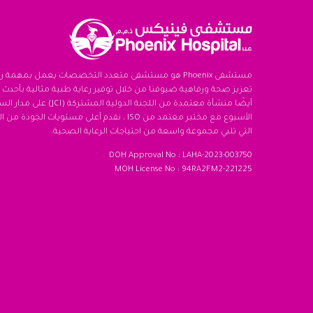
مستشفى Phoenix هو مستشفى متعدد التخصصات يعمل بمهمة 
تعزيز صحة ورفاهية ضيوفنا من خلال توفير رعاية طبية مثالية بأحدث ا
أيضًا منشأة معتمدة من اللجنة الدولية ال
الأسبوع مع مختبر معتمد من ISO ، نقدم أعلى مستويات الجو
التي تلبي مجموعة واسعة من احتياجات الرعاية الصحية.
DOH Approval No : LAHA-2023-003750
MOH License No : 94RA2FM2-221225