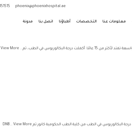
151515
phoenix@phoenixhospital.ae
معلومات عنا
التخصصات
أطباؤنا
اتصل بنا
مدونة
جة البكالوريوس في الطب، ثم...
View More
View More