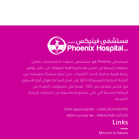
مستشفى Phoenix هو مستشفى متعدد التخصصات يعمل
بمهمة رئيسية في تعزيز صحة ورفاهية ضيوفنا من خلال توفير
رعاية طبية مثالية بأحدث التقنيات. نحن أيضًا منشأة معتمدة من
اللجنة الدولية المشتركة (JCI) على مدار الساعة طوال أيام الأسبوع
مع مختبر معتمد من ISO ، نقدم أعلى مستويات الجودة من
الرعاية الصحية التي تلبي مجموعة واسعة من احتياجات الرعاية
الصحية.
DOH Approval No : LAHA-2023-003750
MOH License No : 94RA2FM2-221225
Links
Mission & Values