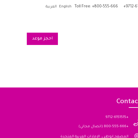
Toll Free: +800-555-666
+9712-6
English
العربية
احجز موعد
Contac
+9712-6151515
+800-555-666 (اتصال مجاني)
المصفح,ابوظبي، الامارات العربية المتحدة