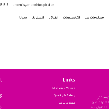
151515
phoenix@phoenixhospital.ae
معلومات عنا
التخصصات
أطباؤنا
اتصل بنا
مدونة
t
Links
Mission & Values
Quality & Safety
رئيسية في
لتقنيات. نحن
معلومات عنا
مشتركة (JCI) على مدار الساعة طوال أيام